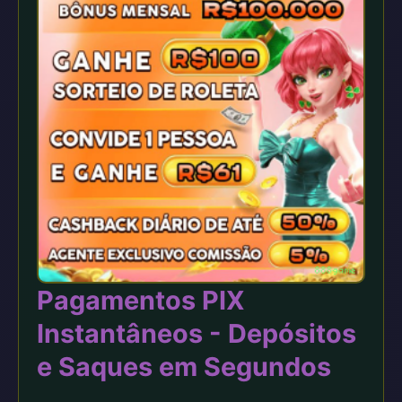
Pagamentos PIX
Instantâneos - Depósitos
e Saques em Segundos