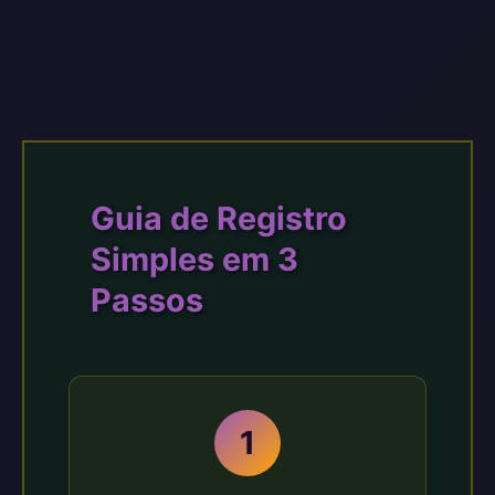
Guia de Registro
Simples em 3
Passos
1