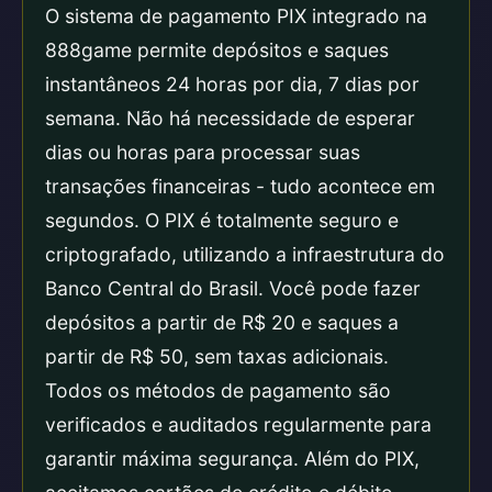
O sistema de pagamento PIX integrado na
888game permite depósitos e saques
instantâneos 24 horas por dia, 7 dias por
semana. Não há necessidade de esperar
dias ou horas para processar suas
transações financeiras - tudo acontece em
segundos. O PIX é totalmente seguro e
criptografado, utilizando a infraestrutura do
Banco Central do Brasil. Você pode fazer
depósitos a partir de R$ 20 e saques a
partir de R$ 50, sem taxas adicionais.
Todos os métodos de pagamento são
verificados e auditados regularmente para
garantir máxima segurança. Além do PIX,