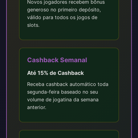
Novos jogadores recebem bônus
generoso no primeiro depósito,
válido para todos os jogos de
slots.
Cashback Semanal
Até 15% de Cashback
Receba cashback automático toda
segunda-feira baseado no seu
volume de jogatina da semana
anterior.