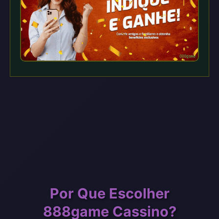
Por Que Escolher
888game Cassino?