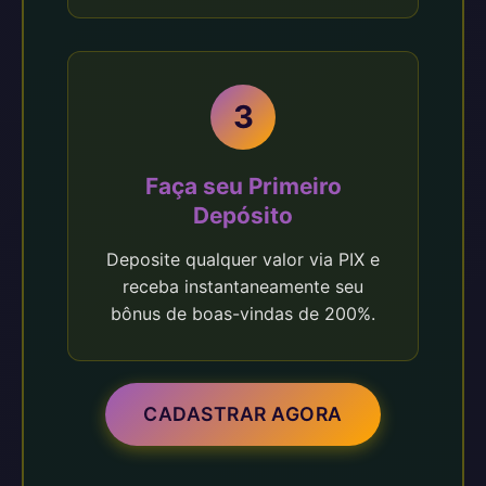
3
Faça seu Primeiro
Depósito
Deposite qualquer valor via PIX e
receba instantaneamente seu
bônus de boas-vindas de 200%.
CADASTRAR AGORA