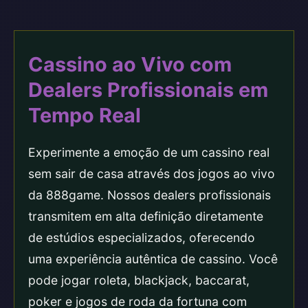
Cassino ao Vivo com
Dealers Profissionais em
Tempo Real
Experimente a emoção de um cassino real
sem sair de casa através dos jogos ao vivo
da 888game. Nossos dealers profissionais
transmitem em alta definição diretamente
de estúdios especializados, oferecendo
uma experiência autêntica de cassino. Você
pode jogar roleta, blackjack, baccarat,
poker e jogos de roda da fortuna com