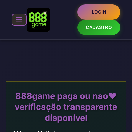
LOGIN
☰
CADASTRO
888game paga ou nao❤️
verificação transparente
disponível