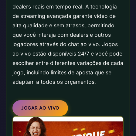
dealers reais em tempo real. A tecnologia
de streaming avançada garante vídeo de
alta qualidade e sem atrasos, permitindo
que você interaja com dealers e outros
jogadores através do chat ao vivo. Jogos
ao vivo estão disponíveis 24/7 e você pode
escolher entre diferentes variações de cada
jogo, incluindo limites de aposta que se
adaptam a todos os orçamentos.
JOGAR AO VIVO