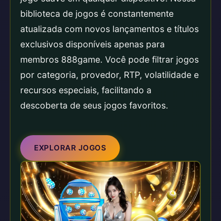
biblioteca de jogos é constantemente
atualizada com novos lançamentos e títulos
exclusivos disponíveis apenas para
membros 888game. Você pode filtrar jogos
por categoria, provedor, RTP, volatilidade e
recursos especiais, facilitando a
descoberta de seus jogos favoritos.
EXPLORAR JOGOS