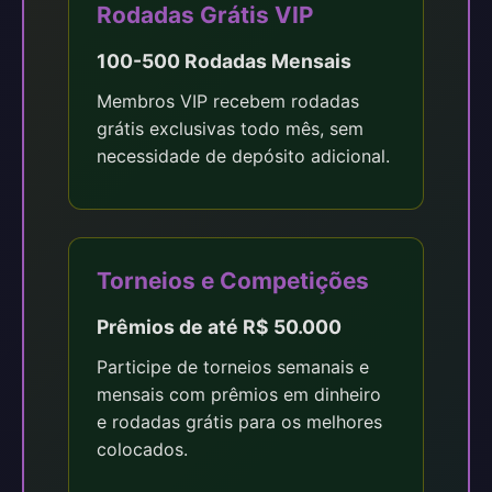
Rodadas Grátis VIP
100-500 Rodadas Mensais
Membros VIP recebem rodadas
grátis exclusivas todo mês, sem
necessidade de depósito adicional.
Torneios e Competições
Prêmios de até R$ 50.000
Participe de torneios semanais e
mensais com prêmios em dinheiro
e rodadas grátis para os melhores
colocados.