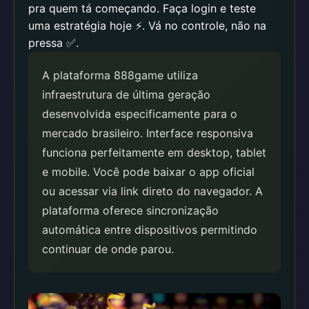
pra quem tá começando. Faça login e teste
uma estratégia hoje ⚡️. Vá no controle, não na
pressa ✅.
A plataforma 888game utiliza
infraestrutura de última geração
desenvolvida especificamente para o
mercado brasileiro. Interface responsiva
funciona perfeitamente em desktop, tablet
e mobile. Você pode baixar o app oficial
ou acessar via link direto do navegador. A
plataforma oferece sincronização
automática entre dispositivos permitindo
continuar de onde parou.