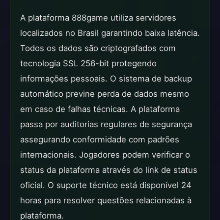
A plataforma 888game utiliza servidores
localizados no Brasil garantindo baixa latência.
Todos os dados são criptografados com
tecnologia SSL 256-bit protegendo
informações pessoais. O sistema de backup
automático previne perda de dados mesmo
em caso de falhas técnicas. A plataforma
passa por auditorias regulares de segurança
assegurando conformidade com padrões
internacionais. Jogadores podem verificar o
status da plataforma através do link de status
oficial. O suporte técnico está disponível 24
horas para resolver questões relacionadas à
plataforma.