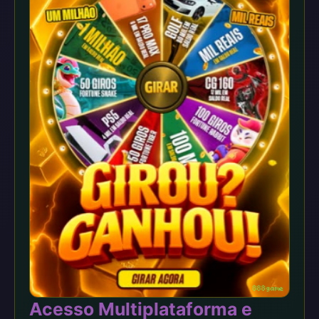
Acesso Multiplataforma e