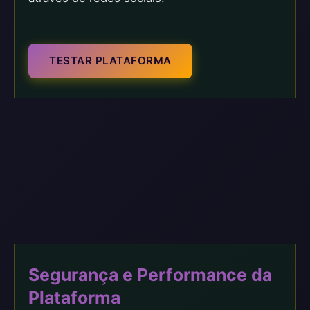
TESTAR PLATAFORMA
Segurança e Performance da
Plataforma