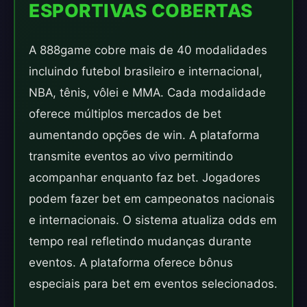
ESPORTIVAS COBERTAS
A 888game cobre mais de 40 modalidades
incluindo futebol brasileiro e internacional,
NBA, tênis, vôlei e MMA. Cada modalidade
oferece múltiplos mercados de bet
aumentando opções de win. A plataforma
transmite eventos ao vivo permitindo
acompanhar enquanto faz bet. Jogadores
podem fazer bet em campeonatos nacionais
e internacionais. O sistema atualiza odds em
tempo real refletindo mudanças durante
eventos. A plataforma oferece bônus
especiais para bet em eventos selecionados.