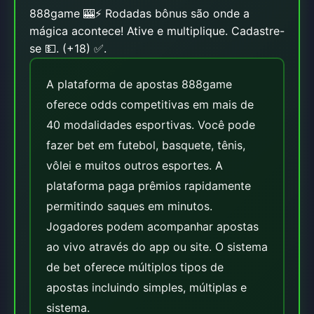
888game 🎰⚡ Rodadas bônus são onde a
mágica acontece! Ative e multiplique. Cadastre-
se 💵. (+18) ✅.
A plataforma de apostas 888game
oferece odds competitivas em mais de
40 modalidades esportivas. Você pode
fazer bet em futebol, basquete, tênis,
vôlei e muitos outros esportes. A
plataforma paga prêmios rapidamente
permitindo saques em minutos.
Jogadores podem acompanhar apostas
ao vivo através do app ou site. O sistema
de bet oferece múltiplos tipos de
apostas incluindo simples, múltiplas e
sistema.