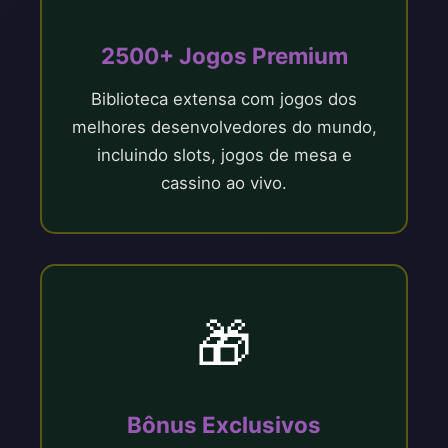
2500+ Jogos Premium
Biblioteca extensa com jogos dos
melhores desenvolvedores do mundo,
incluindo slots, jogos de mesa e
cassino ao vivo.
🎁
Bônus Exclusivos