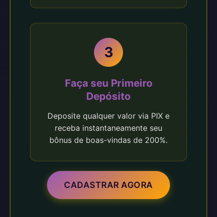
3
Faça seu Primeiro
Depósito
Deposite qualquer valor via PIX e
receba instantaneamente seu
bônus de boas-vindas de 200%.
CADASTRAR AGORA