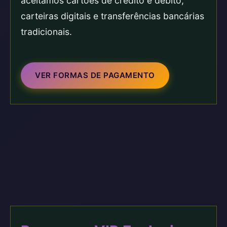
aceitamos cartões de crédito e débito,
carteiras digitais e transferências bancárias
tradicionais.
VER FORMAS DE PAGAMENTO