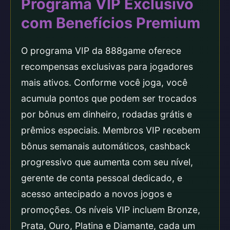
Programa VIP Exclusivo
com Benefícios Premium
O programa VIP da 888game oferece
recompensas exclusivas para jogadores
mais ativos. Conforme você joga, você
acumula pontos que podem ser trocados
por bônus em dinheiro, rodadas grátis e
prêmios especiais. Membros VIP recebem
bônus semanais automáticos, cashback
progressivo que aumenta com seu nível,
gerente de conta pessoal dedicado, e
acesso antecipado a novos jogos e
promoções. Os níveis VIP incluem Bronze,
Prata, Ouro, Platina e Diamante, cada um