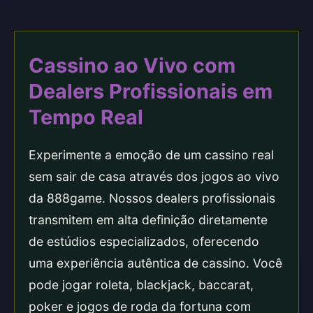
Cassino ao Vivo com
Dealers Profissionais em
Tempo Real
Experimente a emoção de um cassino real
sem sair de casa através dos jogos ao vivo
da 888game. Nossos dealers profissionais
transmitem em alta definição diretamente
de estúdios especializados, oferecendo
uma experiência autêntica de cassino. Você
pode jogar roleta, blackjack, baccarat,
poker e jogos de roda da fortuna com