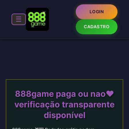
LOGIN
☰
CADASTRO
888game paga ou nao❤️
verificação transparente
disponível