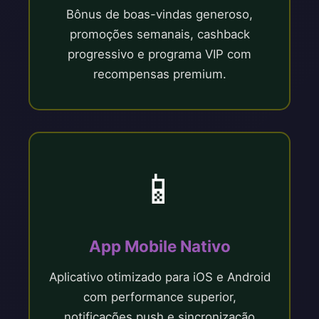
Bônus de boas-vindas generoso,
promoções semanais, cashback
progressivo e programa VIP com
recompensas premium.
📱
App Mobile Nativo
Aplicativo otimizado para iOS e Android
com performance superior,
notificações push e sincronização