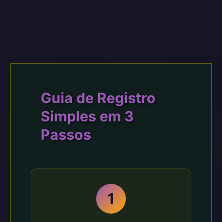
Guia de Registro
Simples em 3
Passos
1