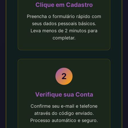
Clique em Cadastro
Preencha o formulário rápido com
seus dados pessoais básicos.
Leva menos de 2 minutos para
completar.
2
Verifique sua Conta
Confirme seu e-mail e telefone
através do código enviado.
Processo automático e seguro.